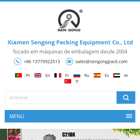
Xiamen Sengong Packing Equipment Co., Ltd
focado em máquinas de embalagem desde 2004
+86 13779922513
sales@sengongpack.com
Pt
En
Fr
Ru
Es
Ar
Tr