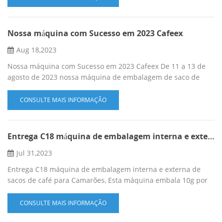
mantém o café fresco por muito tempo. Mais detalhes, entre
em contato com shirley, http://www.sengongpack.com​ E-mail:
sales@sengongpack.com Telefone: 8613779922513
Nossa máquina com Sucesso em 2023 Cafeex
(whatsapp/...
Aug 18,2023
Nossa máquina com Sucesso em 2023 Cafeex De 11 a 13 de
agosto de 2023 nossa máquina de embalagem de saco de
café por gotejamento C19H, nossa máquina de embalagem de
saquinhos de chá em pirâmide C28DX SG-680F 6 linhas
CONSULTE MAIS INFORMAÇÃO
automática de pó com borda redonda e máquina de
embalagem com vedação traseira Mais detalhes, entre em
contato com Shirley, www.sengongpack.com
Entrega C18 máquina de embalagem interna e externa de sacos de café para Camarões
vendas@sengongpack.com P:8613779922513(...
Jul 31,2023
Entrega C18 máquina de embalagem interna e externa de
sacos de café para Camarões, Esta máquina embala 10g por
saco de café em pó, saco interno com linha, etiqueta, prepare
uma xícara por saco. Mais detalhes, entre em contato:
CONSULTE MAIS INFORMAÇÃO
www.sengongpack.com vendas@sengongpack.com