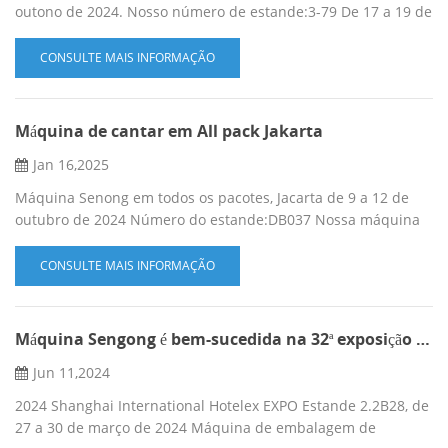
outono de 2024. Nosso número de estande:3-79 De 17 a 19 de
novembro Ligue para Shirley8613779922513(whatsapp)
CONSULTE MAIS INFORMAÇÃO
Máquina de cantar em All pack Jakarta
Jan 16,2025
Máquina Senong em todos os pacotes, Jacarta de 9 a 12 de
outubro de 2024 Número do estande:DB037 Nossa máquina
elétrica pura máquina de embalagem de saquinhos de chá
pirâmide C20DX em todas as embalagens, Jacarta slience,
CONSULTE MAIS INFORMAÇÃO
bastante, altamente eficiente Vídeo de Machien:
Máquina Sengong é bem-sucedida na 32ª exposição internacional Hotelex de Xangai
Jun 11,2024
2024 Shanghai International Hotelex EXPO Estande 2.2B28, de
27 a 30 de março de 2024 Máquina de embalagem de