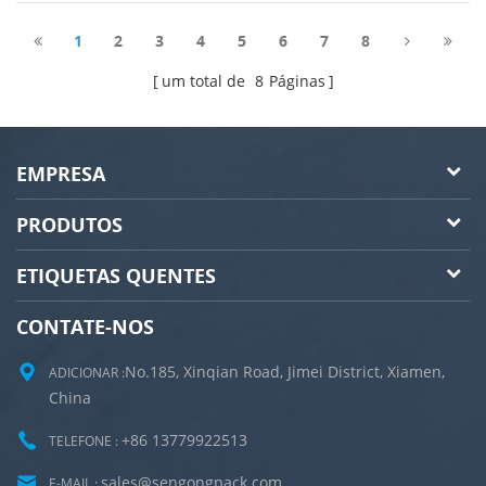
P:8613779922513(WhatsApp) vídeo da máquina:
1
2
3
4
5
6
7
8
um total de
8
Páginas
EMPRESA
PRODUTOS
ETIQUETAS QUENTES
CONTATE-NOS
No.185, Xinqian Road, Jimei District, Xiamen,
ADICIONAR :
China
+86 13779922513
TELEFONE :
sales@sengongpack.com
E-MAIL :