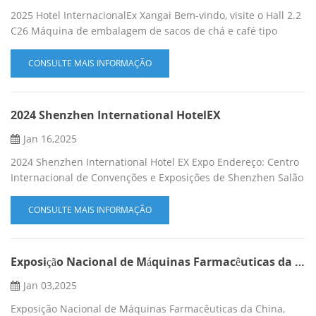
2025 Hotel InternacionalEx Xangai Bem-vindo, visite o Hall 2.2
C26 Máquina de embalagem de sacos de chá e café tipo
pirâmide de alta velocidade, máquina de embalagem de
sacos de líquidos de alta potência. Mais detalhes, por favor,
CONSULTE MAIS INFORMAÇÃO
verifique o site ： http:// www.sengongpack.com E-mail:
sales@sengongpack.com Telefone: 8613779922513
(WhatsApp/WeChat)
2024 Shenzhen International HotelEX
Jan 16,2025
2024 Shenzhen International Hotel EX Expo Endereço: Centro
Internacional de Convenções e Exposições de Shenzhen Salão
de Exposições: Salão 13 Estande nº: 13c30 Tempo de
exposição: 2024.12.12-12.14, Nossa máquina de embalagem
CONSULTE MAIS INFORMAÇÃO
de saquinhos de chá em pirâmide C88W com saco externo de
formato diferente, Embalagem de saquinho de chá em
pirâmide de alta velocidade C28DX com envelope externo,
Exposição Nacional de Máquinas Farmacêuticas da China no outono de 2024.
Máquina de ...
Jan 03,2025
Exposição Nacional de Máquinas Farmacêuticas da China,