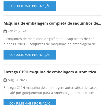
saquinhos de chá de ervas de alta velocidade C28DX, alcance
de alta velocidade 70 unidades/min, velocidade estável 60
CONSULTE MAIS INFORMAÇÃO
unidades/min. pode produzir saco pirâmide com envelope
externo, saco plano com envelope externo. C89 Máquina de
embalagem especial para sacos de café por gotejamento com
Máquina de embalagem completa de saquinhos de chá 40HQ para a África do Sul
env...
Feb 01,2024
3 conjuntos de máquinas de pirâmide / saquinhos de chá
planos C28DX, 5 conjuntos de máquinas de embalagem de
saquinhos de chá de papel de filtro interno e externo C18-2
em 40HQ sob entrega! mais
CONSULTE MAIS INFORMAÇÃO
detalhes:Shirley8613779922513(whatsapp)
Entrega C19H máquina de embalagem automática de sacos de café por gotejamento para a América
Aug 31,2023
Entrega C19H máquina de embalagem automática de sacos
de café por gotejamento para a América, juntamente com
alimentador automático, fazer máquina de gás nitrogênio,
que continua transformando gás nitrogênio em saco externo,
CONSULTE MAIS INFORMAÇÃO