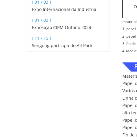
[ 01 / 03 ]
pirâmide de alta velocidade, máqui
O
Expo Internacional da Indústria
Hoteleira e Catering de Shenzhen
[ 01 / 03 ]
materia
2024
Exposição CIPM Outono 2024
1. papel
2. papel
[ 11 / 15 ]
3. fio d
Sengong participa do All Pack,
4 saco e
Indonésia
Materi
Papel d
Vários 
Linha d
Papel d
alta t
Papel d
Papel d
Fio de 