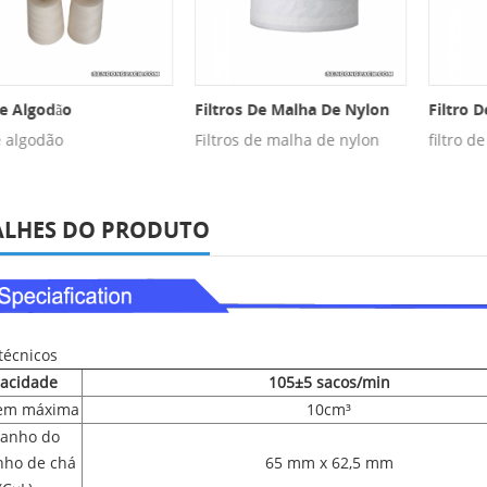
e Algodão
Filtros De Malha De Nylon
Filtro D
e algodão
Filtros de malha de nylon
filtro de
ALHES DO PRODUTO
técnicos
acidade
105±5 sacos/min
em máxima
10cm³
anho do
nho de chá
65 mm x 62,5 mm