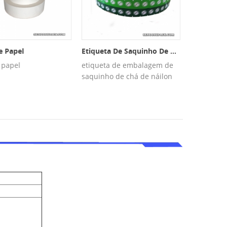
e Papel
Etiqueta De Saquinho De Chá
Malha PET
 papel
etiqueta de embalagem de
Malha PET 
saquinho de chá de náilon
chá