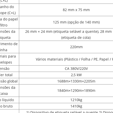
(C×L)
anho do
82 mm x 75 mm
ope (C×L)
a do papel
125 mm (opção de 140 mm)
filtro
nsões da
26 mm × 24 mm (etiqueta selável a quente), 28 mm
iqueta
(etiqueta de cola)
imento de
220mm
linha
iais para
Vários materiais (Plástico / Folha / PE, Papel / 
velopes
ensão
CA 380V/220V
er total
2,5 kW
são global
1688m×1330m×2205m
nsões da
1840m×1290m×1890m
caixa
 líquido
1210kg
o bruto
1410kg
1) Dispositivo de etiqueta selável a quente 2) Dispo