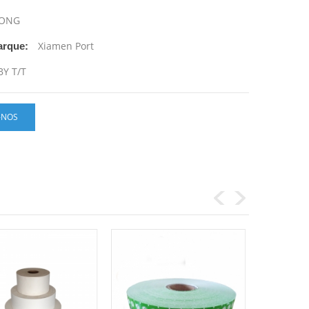
ONG
Xiamen Port
arque:
BY T/T
-NOS