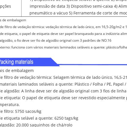
pções
impressão de data 3) Dispositivo semi-caixa 4) Ali
pneumático a vácuo 5) Ferramenta de corte de mod
is de embalagem
 de filtro de vedação térmica: vedação térmica de lado único, em 16,5-20g/m2 e
 de etiqueta, o papel de etiqueta deve ser papel branqueado para a indústria ali
e algodão, o fio deve ser fio de algodão original com 3 padrões de NO.16
xterno: funciona com vários materiais laminados seláveis ​​a quente: plástico/folh
ais de embalagem
e filtro de vedação térmica: Selagem térmica de lado único, 16,5-
materiais laminados seláveis ​​a quente: Plástico / Folha / PE, Papel / 
e algodão: A linha deve ser de algodão original com 3 fios de linh
e etiqueta: O papel de etiqueta deve ser revestido especialmente 
emperatura.
e filtro: 5750 sacos/kg
e etiqueta selável a quente: 6250 tags/kg
algodão: 20.000 saquinhos de chá/rolo