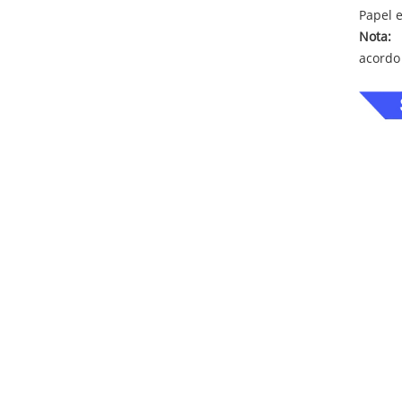
Papel 
Nota:
O
acordo