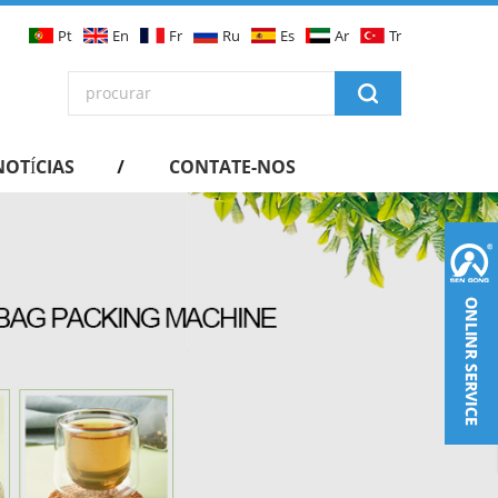
Pt
En
Fr
Ru
Es
Ar
Tr
NOTÍCIAS
CONTATE-NOS