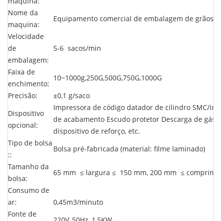
máquina:
Nome da
Equipamento comercial de embalagem de grãos d
maquina:
Velocidade
de
5-6
sacos/min
embalagem:
Faixa de
10~1000g,250G,500G,750G,1000G
enchimento:
Precisão:
±0,1 g/saco
Impressora de código datador de cilindro SMC/im
Dispositivo
de acabamento Escudo protetor Descarga de gás/v
opcional:
dispositivo de reforço, etc.
Tipo de bolsa
Bolsa pré-fabricada (material: filme laminado)
::
Tamanho da
65 mm
≤
largura
≤
150 mm, 200 mm
≤
comprime
bolsa:
Consumo de
ar:
0,45m3/minuto
Fonte de
220V, 50Hz, 1,5KW