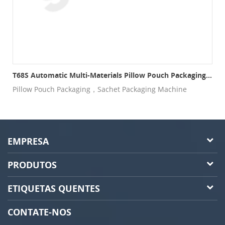
lo De 4 Lados T60CF
T68S Automatic Multi-Materials Pillow Pouch Packaging Production Line
e
Pillow Pouch Packaging，Sachet Packaging Machine
EMPRESA
PRODUTOS
ETIQUETAS QUENTES
CONTATE-NOS