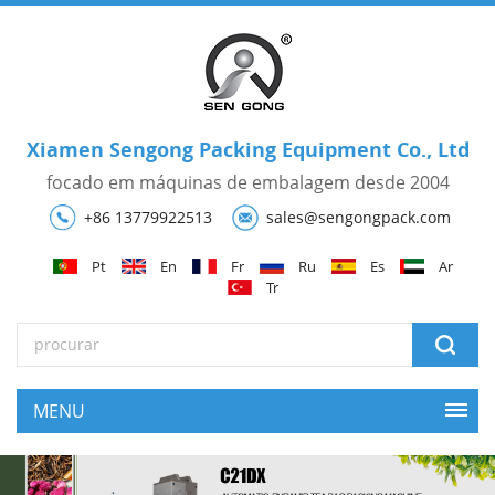
Xiamen Sengong Packing Equipment Co., Ltd
focado em máquinas de embalagem desde 2004
+86 13779922513
sales@sengongpack.com
Pt
En
Fr
Ru
Es
Ar
Tr