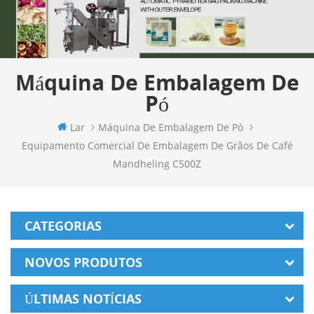
Máquina De Embalagem De
Pó
Lar
Máquina De Embalagem De Pó
Equipamento Comercial De Embalagem De Grãos De Café
Mandheling C500Z
CATEGORIAS
NOVOS PRODUTOS
ÚLTIMAS NOTÍCIAS