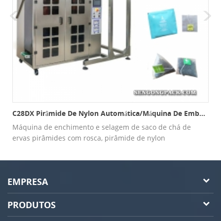
C28DX Pirâmide De Nylon Automática/máquina De Embalagem De Saco Interno E Externo Plano
(4 HEAD WEIGHER)
Máquina de enchimento e selagem de saco de chá de
ervas pirâmides com rosca, pirâmide de nylon
automática/máquina de embalagem interna e externa
plana
EMPRESA
PRODUTOS