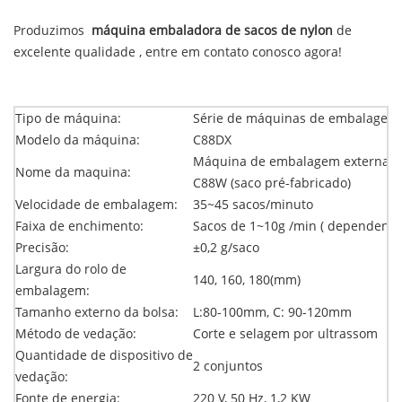
Produzimos
máquina embaladora de sacos de nylon
de
excelente qualidade , entre em contato conosco agora!
Tipo de máquina:
Série de máquinas de embalagem 
Modelo da máquina:
C88DX
Máquina de embalagem externa d
Nome da maquina:
C88W (saco pré-fabricado)
Velocidade de embalagem:
35~45 sacos/minuto
Faixa de enchimento:
Sacos de
1~10g /min (
dependendo 
Precisão:
±0,2 g/saco
Largura do rolo de
140, 160, 180(mm)
embalagem:
Tamanho externo da bolsa:
L:80-100mm, C: 90-120mm
Método de vedação:
Corte e selagem por ultrassom
Quantidade de dispositivo de
2 conjuntos
vedação:
Fonte de energia:
220 V, 50 Hz, 1,2 KW