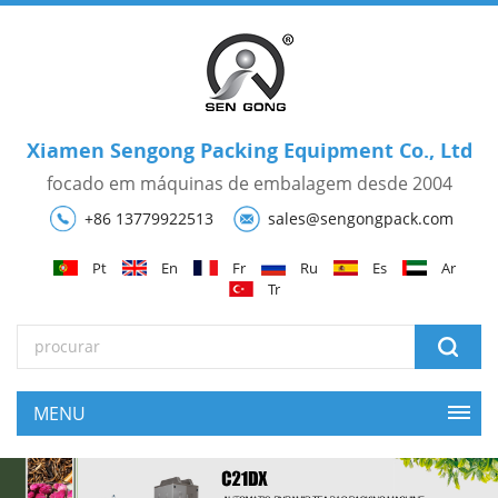
Xiamen Sengong Packing Equipment Co., Ltd
focado em máquinas de embalagem desde 2004
+86 13779922513
sales@sengongpack.com
Pt
En
Fr
Ru
Es
Ar
Tr