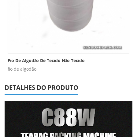
há De Nylon
Fio De Algodão De Tecido Não Tecido
fio de algodão
DETALHES DO PRODUTO