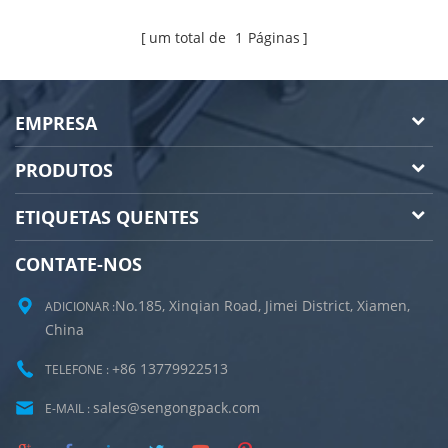
chá
um total de
1
Páginas
EMPRESA
PRODUTOS
ETIQUETAS QUENTES
CONTATE-NOS
No.185, Xinqian Road, Jimei District, Xiamen,
ADICIONAR :
China
+86 13779922513
TELEFONE :
sales@sengongpack.com
E-MAIL :