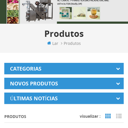
Produtos
Lar
Produtos
CATEGORIAS
NOVOS PRODUTOS
ÚLTIMAS NOTÍCIAS
visualizar :
PRODUTOS
Grid Vi
Li