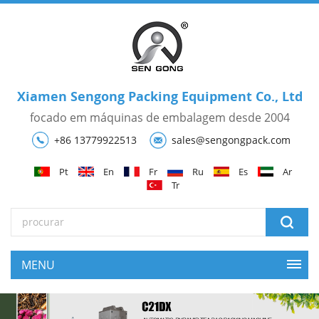
Xiamen Sengong Packing Equipment Co., Ltd
focado em máquinas de embalagem desde 2004
+86 13779922513
sales@sengongpack.com
Pt
En
Fr
Ru
Es
Ar
Tr