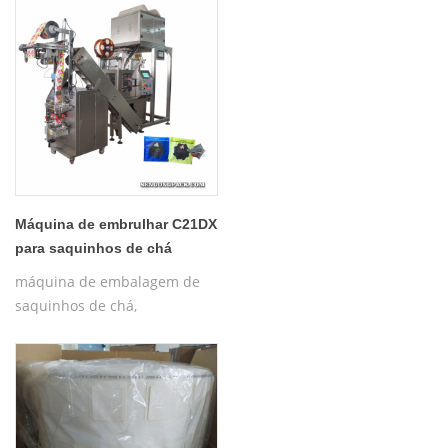
pirâmide de nylon
automática/máquina de
embalagem interna e externa
plana
Máquina de embrulhar C21DX
para saquinhos de chá
triangulares
máquina de embalagem de
saquinhos de chá,
embalagem de saquinhos de
chá em pirâmide,