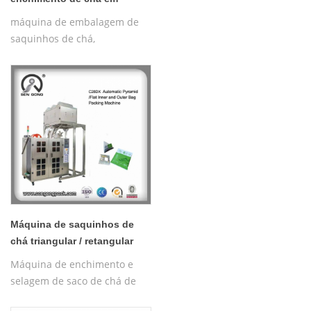
pirâmide C21DX
máquina de embalagem de
saquinhos de chá,
embalagem de saquinhos de
chá em pirâmide,
Máquina de saquinhos de
chá triangular / retangular
C28DX PLA para venda
Máquina de enchimento e
selagem de saco de chá de
ervas pirâmides com rosca,