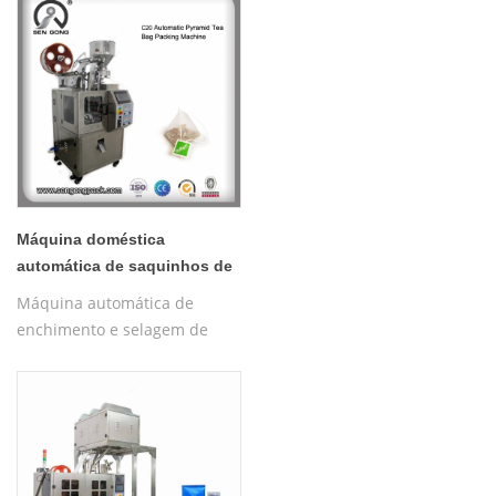
automática/máquina de
embalagem interna e externa
plana
Máquina doméstica
automática de saquinhos de
chá PLA Pyramid C20
Máquina automática de
enchimento e selagem de
saquinhos de chá de
pirâmide de nylon, máquina
de embalagem piramidal de
saquinhos de chá de nylon