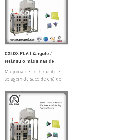
plana
C28DX PLA triângulo /
retângulo máquinas de
saquinhos de chá
Máquina de enchimento e
selagem de saco de chá de
ervas pirâmides com rosca,
pirâmide de nylon
automática/máquina de
embalagem interna e externa
plana