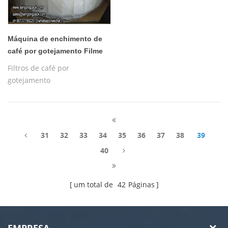
Máquina de enchimento de
café por gotejamento Filme
de filtros
Filtros de café por
gotejamento
31
32
33
34
35
36
37
38
39
40
um total de
42
Páginas
EMPRESA