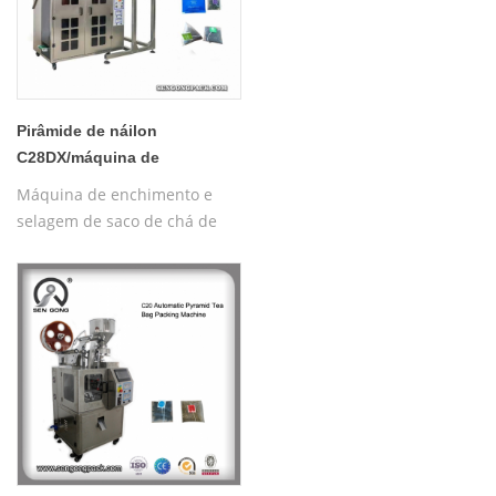
Pirâmide de náilon
C28DX/máquina de
ensacamento de chá plano
Máquina de enchimento e
para custos
selagem de saco de chá de
ervas pirâmides com rosca,
pirâmide de nylon
automática/máquina de
embalagem interna e externa
plana