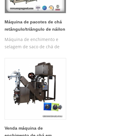
Máquina de pacotes de chá
retângulo/triângulo de náilon
C28DX
Máquina de enchimento e
selagem de saco de chá de
ervas pirâmides com rosca,
pirâmide de nylon
automática/máquina de
embalagem interna e externa
plana
Venda máquina de
enchimento de chá em