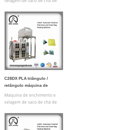
selagem de saco de chá de
ervas pirâmides com rosca,
pirâmide de nylon
automática/máquina de
embalagem interna e externa
plana
C28DX PLA triângulo /
retângulo máquina de
embalagem de saquinhos de
Máquina de enchimento e
chá de tecido não tecido
selagem de saco de chá de
ervas pirâmides com rosca,
pirâmide de nylon
automática/máquina de
embalagem interna e externa