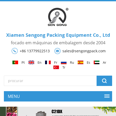
Xiamen Sengong Packing Equipment Co., Ltd
focado em máquinas de embalagem desde 2004
+86 13779922513
sales@sengongpack.com
Pt
En
Fr
Ru
Es
Ar
Tr