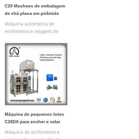
C20 Masheen de embalagem
de chá plana em pirâmide
automática
Máquina automática de
enchimento e selagem de
saquinhos de chá de
pirâmide de nylon, máquina
de embalagem piramidal de
saquinhos de chá de nylon
Máquina de pequenos lotes
C28DX para encher e selar
saquinhos de chá
Máquina de enchimento e