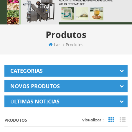
Produtos
Lar
Produtos
CATEGORIAS
NOVOS PRODUTOS
ÚLTIMAS NOTÍCIAS
visualizar :
PRODUTOS
Grid Vi
Li