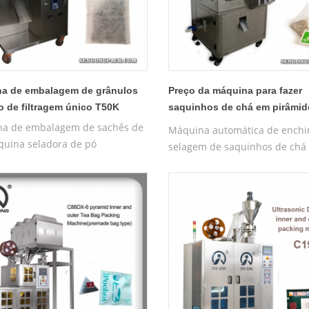
a de embalagem de grânulos
Preço da máquina para fazer
o de filtragem único T50K
saquinhos de chá em pirâmid
automática C20
a de embalagem de sachês de
Máquina automática de enchi
quina seladora de pó
selagem de saquinhos de chá
pirâmide de nylon, máquina d
embalagem piramidal de saq
de chá de nylon