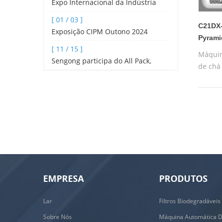
Expo Internacional da Indústria
Hoteleira e Catering de Shenzhen
[ 01 / 03 ]
2024
C21DX-
Exposição CIPM Outono 2024
Pyrami
[ 11 / 15 ]
Máquin
Máquin
Sengong participa do All Pack,
de chá
de chá
Indonésia
de saq
embala
pirâmi
EMPRESA
PRODUTOS
Lar
Sobre Nós