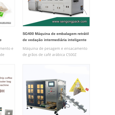
SG400 Máquina de embalagem retrátil
e
de vedação intermediária inteligente
automática
mento e
Máquina de pesagem e ensacamento
 de
de grãos de café arábica C500Z
e
uinhos