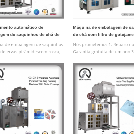
mento automático de
Máquina de embalagem de s
gem de saquinhos de chá de
de chá com filtro de gotejam
de náilon C88DX
C19H
a de embalagem de saquinhos
Nós prometemos 1: Reparo no 
 de ervas pirâmidescom rosca,
Garantia gratuita de um ano 3
de de nylon
Máquina de teste gratuita 4:
tica/máquina de embalagem
Treinamento operacional grat
o interno e externo plano
máquina