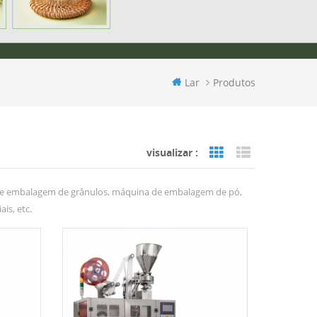
Lar
Produtos
visualizar :
Grid View
List View
de embalagem de grânulos, máquina de embalagem de pó,
s, etc.