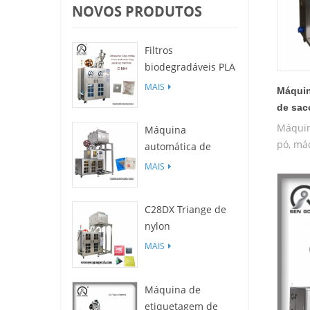
NOVOS PRODUTOS
Filtros
biodegradáveis ​​PLA
C19H para
MAIS
Máquin
máquina de
de sac
embalagem de
Máquin
Máquina
saco de café por
pó, má
automática de
gotejamento
embalagem de chá
MAIS
PLA C88DX (tipo
saco)
C28DX Triange de
nylon
automático/máquina
MAIS
de embalagem
pequena plana de
Máquina de
saquinho de chá
etiquetagem de