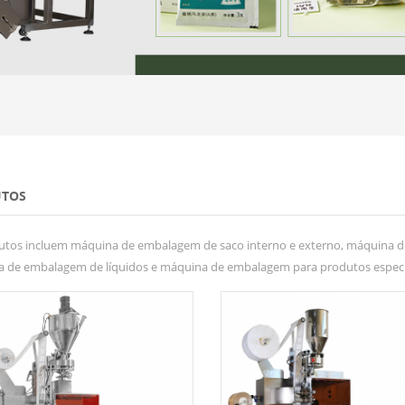
TOS
utos incluem máquina de embalagem de saco interno e externo, máquina 
 de embalagem de líquidos e máquina de embalagem para produtos especiai