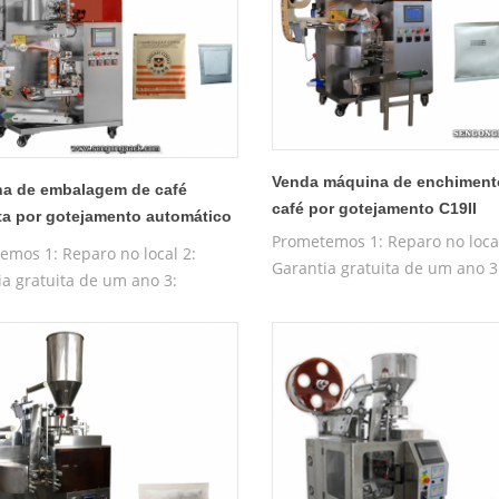
Venda máquina de enchiment
a de embalagem de café
café por gotejamento C19II
a por gotejamento automático
Prometemos 1: Reparo no local
 (versão de atualização)
emos 1: Reparo no local 2:
Garantia gratuita de um ano 3
ia gratuita de um ano 3:
Máquina de teste gratuita 4:
a de teste gratuita 4:
Treinamento gratuito de máq
mento gratuito de máquina
operacional
ional