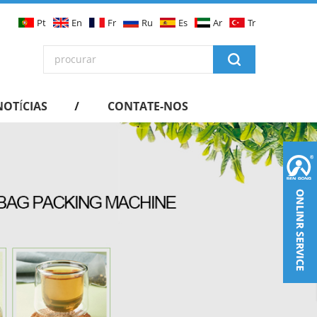
Pt
En
Fr
Ru
Es
Ar
Tr
NOTÍCIAS
CONTATE-NOS