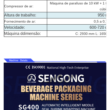
Máquina de parafuso de 10 kW + 1 t
Compressor de ar:
cúbico
Altura de trabalho:
950 m
Fornecimento de ar:
0,5 a 0,7
Velocidade:
600-720 ca
Máquina d
dimensão
:
C: 2930 mm L: 1650