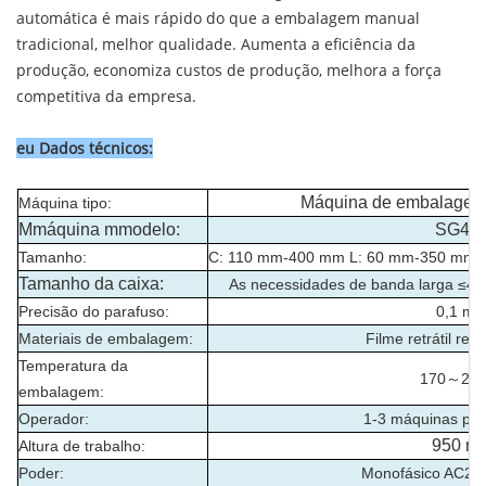
automática é mais rápido do que a embalagem manual
tradicional, melhor qualidade. Aumenta a eficiência da
produção, economiza custos de produção, melhora a força
competitiva da empresa.
eu
Dados técnicos
:
Máquina de embalagem re
Máquina
tipo:
M
máquina m
modelo
:
SG40
Tamanho:
C: 110 mm-400 mm L: 60 mm-350 mm 
Tamanho da caixa:
As necessidades de banda larga 
Precisão do parafuso:
0,1 m
Materiais de embalagem:
Filme retrátil ret
Temperatura da
170～260
embalagem:
Operador:
1-3 máquinas par
950 m
Altura de trabalho:
Poder:
Monofásico AC22