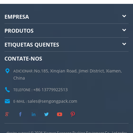
EMPRESA
PRODUTOS
ETIQUETAS QUENTES
CONTATE-NOS
No.185, Xinqian Road, Jimei District, Xiamen,
ADICIONAR :
China
+86 13779922513
TELEFONE :
sales@sengongpack.com
E-MAIL :
direito autoral © 2026 Xiamen Sengong Packing Equipment Co., Ltd.todos