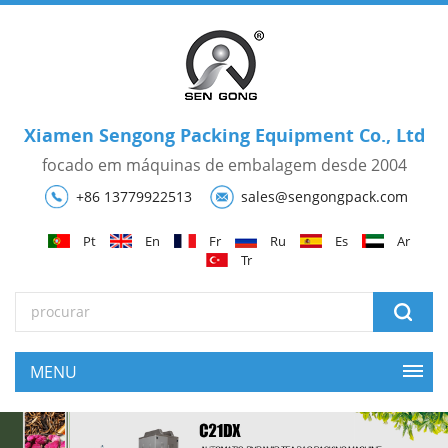
Xiamen Sengong Packing Equipment Co., Ltd
focado em máquinas de embalagem desde 2004
+86 13779922513
sales@sengongpack.com
Pt
En
Fr
Ru
Es
Ar
Tr