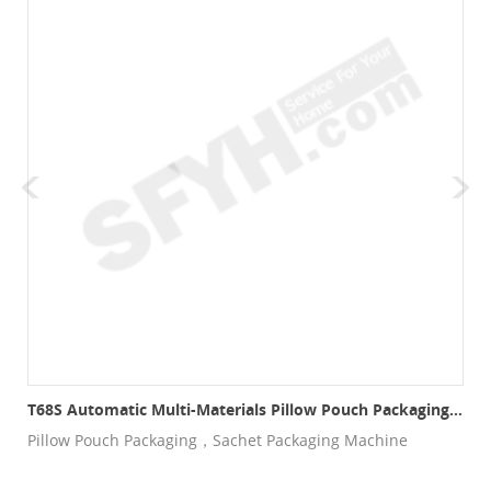
lo De 4 Lados T60CF
T68S Automatic Multi-Materials Pillow Pouch Packaging Production Line
e
Pillow Pouch Packaging，Sachet Packaging Machine