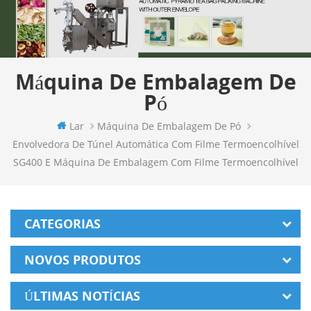
Máquina De Embalagem De
Pó
Lar
Máquina De Embalagem De Pó
Envolvedora De Túnel Automática Com Filme Termoencolhível
SG400 E Máquina De Embalagem Com Filme Termoencolhível
CATEGORIAS
NOVOS PRODUTOS
ÚLTIMAS NOTÍCIAS