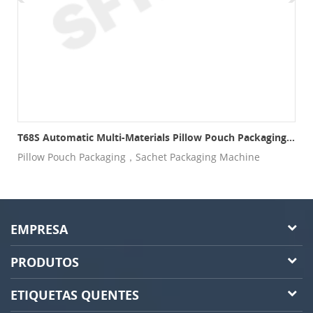
lo De 4 Lados T60CF
T68S Automatic Multi-Materials Pillow Pouch Packaging Production Line
e
Pillow Pouch Packaging，Sachet Packaging Machine
EMPRESA
PRODUTOS
ETIQUETAS QUENTES