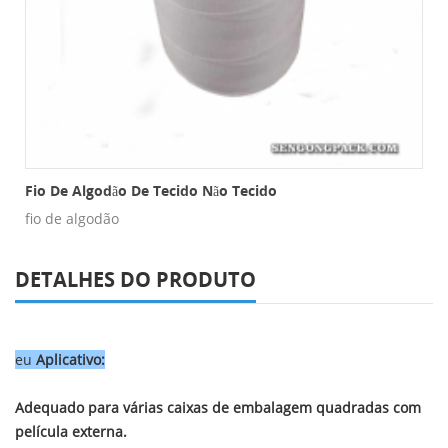
há De Nylon
Fio De Algodão De Tecido Não Tecido
fio de algodão
DETALHES DO PRODUTO
eu
Aplicativo:
Adequado para várias caixas de embalagem quadradas
com
película externa.