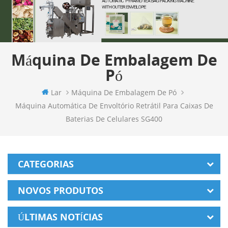
Máquina De Embalagem De
Pó
Lar
Máquina De Embalagem De Pó
Máquina Automática De Envoltório Retrátil Para Caixas De
Baterias De Celulares SG400
CATEGORIAS
NOVOS PRODUTOS
ÚLTIMAS NOTÍCIAS