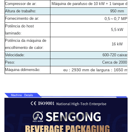
Compressor de ar:
Máquina de parafuso de 10 kW + 1 tanque de
Altura de trabalho:
950 mm
Fornecimento de ar:
～
0,7 MPa
0,5
Potência do host
5,5 kW
laminado:
Potência da máquina de
16 kW
encolhimento de calor:
Velocidade:
600-720 caixas/h
Peso:
Cerca de 2000 k
Máquina d
dimensão
:
：
2930 mm de largura
：
1650 mm 
eu