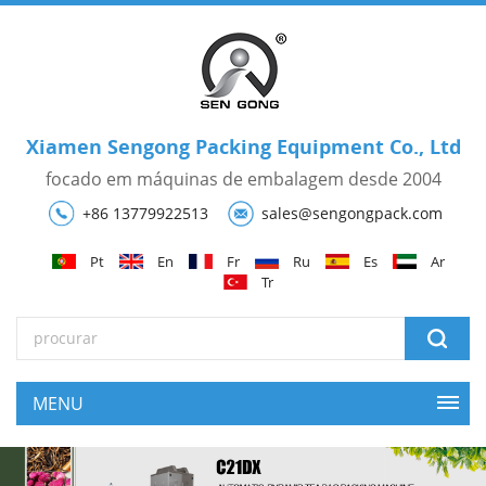
Xiamen Sengong Packing Equipment Co., Ltd
focado em máquinas de embalagem desde 2004
+86 13779922513
sales@sengongpack.com
Pt
En
Fr
Ru
Es
Ar
Tr