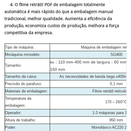
4: O filme retrátil POF de embalagem totalmente
automática é mais rápido do que a embalagem manual
tradicional, melhor qualidade. Aumenta a eficiência da
produção, economiza custos de produção, melhora a força
competitiva da empresa.
Tipo de máquina:
Máquina de embalagem retrátil
M
máquina m
modelo
:
SG400
：
110 mm-400 mm de largura
：
60 mm-3
eu
Tamanho:
150 mm
Tamanho da caixa:
As necessidades de banda larga ≤400
Precisão do parafuso:
0,1 mm
Materiais de embalagem:
Filme retrátil reticula
Temperatura da
～
260°C
170
embalagem:
Operador:
1-3 máquinas para 1 p
Altura de trabalho:
950 mm
Poder:
Monofásico AC220 20