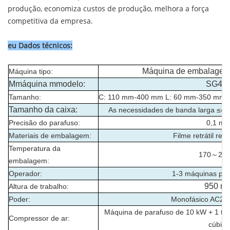
produção, economiza custos de produção, melhora a força
competitiva da empresa.
eu
Dados técnicos
:
Máquina de embalagem re
Máquina
tipo:
M
máquina m
modelo
:
SG40
Tamanho:
C: 110 mm-400 mm L: 60 mm-350 mm 
Tamanho da caixa:
As necessidades de banda larga 
Precisão do parafuso:
0,1 m
Materiais de embalagem:
Filme retrátil ret
Temperatura da
170～260
embalagem:
Operador:
1-3 máquinas par
950 m
Altura de trabalho:
Poder:
Monofásico AC22
Máquina de parafuso de 10 kW + 1 t
Compressor de ar:
cúbico