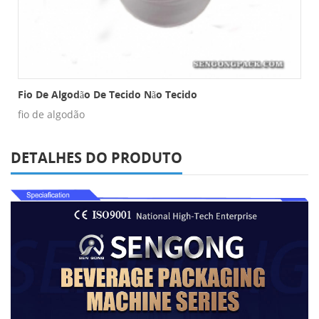
há De Nylon
Fio De Algodão De Tecido Não Tecido
fio de algodão
DETALHES DO PRODUTO