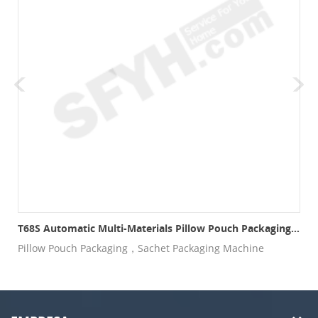
lo De 4 Lados T60CF
T68S Automatic Multi-Materials Pillow Pouch Packaging Production Line
e
Pillow Pouch Packaging，Sachet Packaging Machine