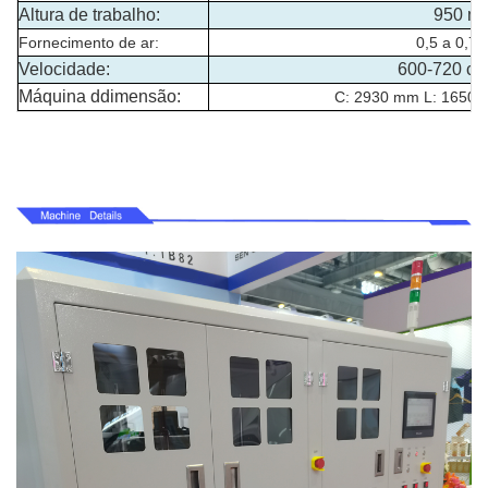
Altura de trabalho:
950 m
Fornecimento de ar:
0,5 a 0,7
Velocidade:
600-720 ca
Máquina d
dimensão
:
C: 2930 mm L: 1650