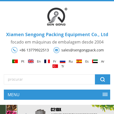
Xiamen Sengong Packing Equipment Co., Ltd
focado em máquinas de embalagem desde 2004
+86 13779922513
sales@sengongpack.com
Pt
En
Fr
Ru
Es
Ar
Tr