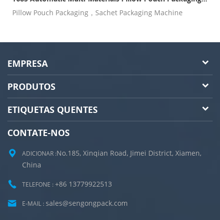
e
Pillow Pouch Packaging，Sachet Packaging Machine
EMPRESA
PRODUTOS
ETIQUETAS QUENTES
CONTATE-NOS
No.185, Xinqian Road, Jimei District, Xiamen,
ADICIONAR :
China
+86 13779922513
TELEFONE :
sales@sengongpack.com
E-MAIL :