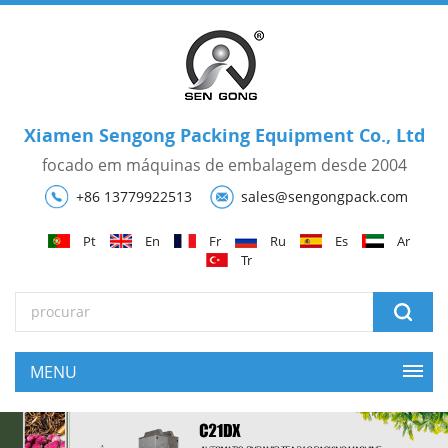
Xiamen Sengong Packing Equipment Co., Ltd
focado em máquinas de embalagem desde 2004
+86 13779922513
sales@sengongpack.com
Pt
En
Fr
Ru
Es
Ar
Tr