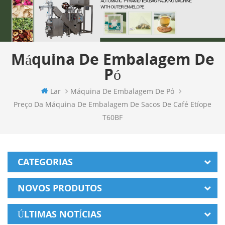
Máquina De Embalagem De
Pó
Lar
Máquina De Embalagem De Pó
Preço Da Máquina De Embalagem De Sacos De Café Etíope
T60BF
CATEGORIAS
NOVOS PRODUTOS
ÚLTIMAS NOTÍCIAS