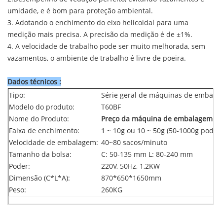
umidade, e é bom para proteção ambiental.
3. Adotando o enchimento do eixo helicoidal para uma
medição mais precisa. A precisão da medição é de ±1%.
4. A velocidade de trabalho pode ser muito melhorada, sem
vazamentos, o ambiente de trabalho é livre de poeira.
Dados técnicos
:
Tipo:
Série geral de máquinas de embal
Modelo do produto:
T60BF
Nome do Produto:
Preço da máquina de embalagem de
Faixa de enchimento:
1 ~ 10g ou 10 ~ 50g (50-1000g pode
Velocidade de embalagem:
40~80 sacos/minuto
Tamanho da bolsa:
C: 50-135 mm L: 80-240 mm
Poder:
220V, 50Hz, 1,2KW
Dimensão (C*L*A):
870*650*1650mm
Peso:
260KG