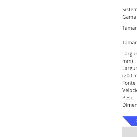
Siste
Gama 
Taman
Taman
Largur
mm)
Largur
(200 
Fonte 
Veloc
Peso
Dimen