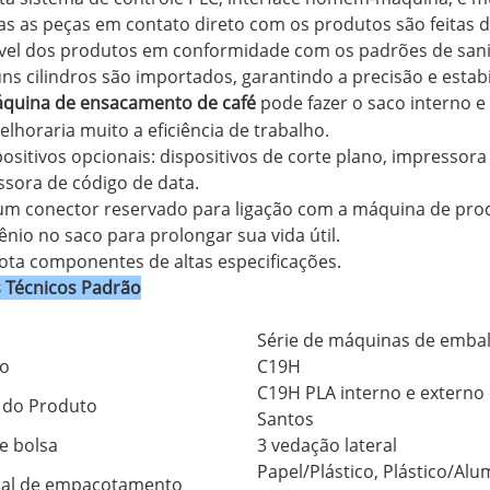
as as peças em contato direto com os produtos são feitas 
ável dos produtos em conformidade com os padrões de sani
uns cilindros são importados, garantindo a precisão e est
quina de ensacamento de café
pode fazer o saco interno 
lhoraria muito a eficiência de trabalho.
positivos opcionais: dispositivos de corte plano, impressora d
sora de código de data.
um conector reservado para ligação com a máquina de prod
ênio no saco para prolongar sua vida útil.
ota componentes de altas especificações.
 Técnicos Padrão
Série de máquinas de embal
o
C19H
C19H PLA interno e extern
do Produto
Santos
e bolsa
3 vedação lateral
Papel/Plástico, Plástico/Alu
ial de empacotamento