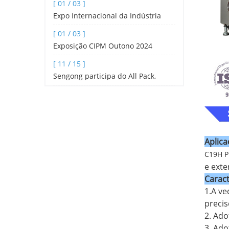
[ 01 / 03 ]
pirâmide de alta velocidade, máqui
Expo Internacional da Indústria
Hoteleira e Catering de Shenzhen
[ 01 / 03 ]
2024
Exposição CIPM Outono 2024
[ 11 / 15 ]
Sengong participa do All Pack,
Indonésia
Aplica
C19H P
e exte
Caract
1.A ve
precis
2. Ado
3. Ado