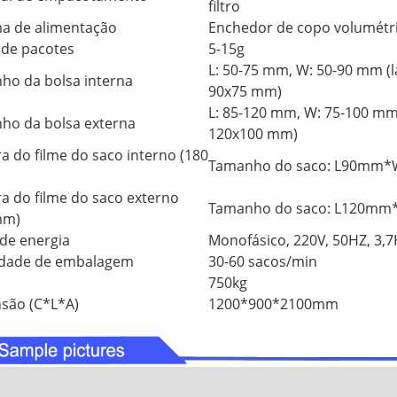
filtro
ma de alimentação
Enchedor de copo volumétr
de pacotes
5-15g
L: 50-75 mm, W: 50-90 mm (
ho da bolsa interna
90x75 mm)
L: 85-120 mm, W: 75-100 mm
ho da bolsa externa
120x100 mm)
a do filme do saco interno (180
Tamanho do saco: L90mm
a do filme do saco externo
Tamanho do saco: L120m
mm)
de energia
Monofásico, 220V, 50HZ, 3,
idade de embalagem
30-60 sacos/min
750kg
são (C*L*A)
1200*900*2100mm