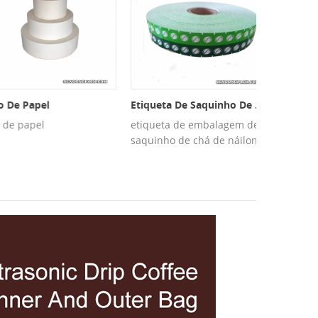
e Papel
Etiqueta De Saquinho De Chá
Malha PET
 papel
etiqueta de embalagem de
Malha PET 
saquinho de chá de náilon
chá