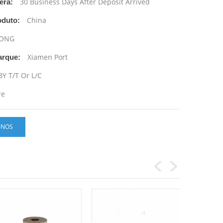
30 Business Days After Deposit Arrived
era:
China
oduto:
ONG
Xiamen Port
arque:
BY T/T Or L/C
re
-NOS