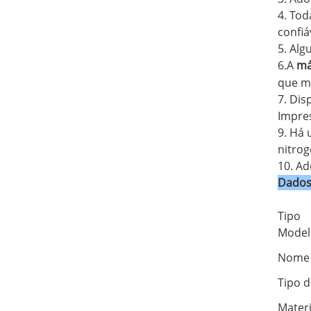
4. Tod
confi
5. Alg
6.
A
má
que me
7. Dis
Impres
9. Há 
nitrog
10. Ad
Dados
Tipo
Model
Nome 
Tipo d
Mater