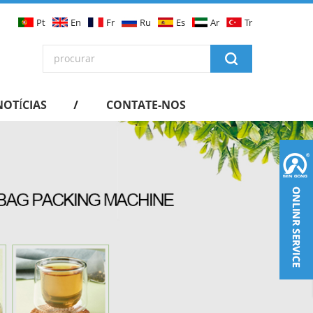
Pt
En
Fr
Ru
Es
Ar
Tr
NOTÍCIAS
CONTATE-NOS