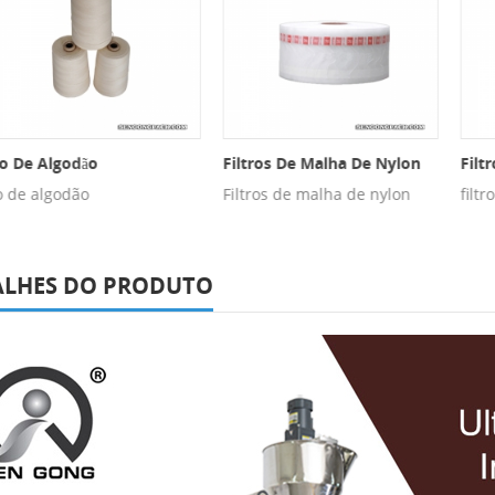
e Algodão
Filtros De Malha De Nylon
Filtro D
e algodão
Filtros de malha de nylon
filtro de
ALHES DO PRODUTO