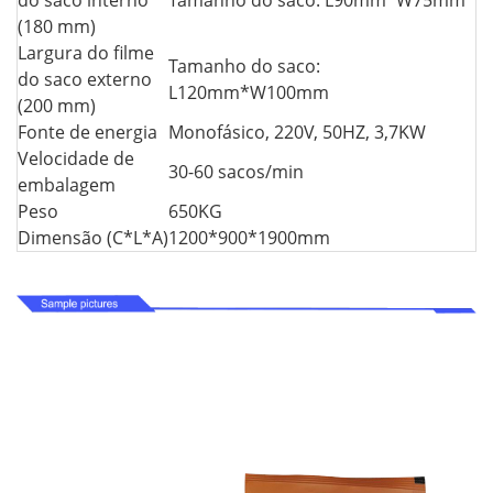
do saco interno
Tamanho do saco: L90mm*W75mm
(180 mm)
Largura do filme
Tamanho do saco:
do saco externo
L120mm*W100mm
(200 mm)
Fonte de energia
Monofásico, 220V, 50HZ, 3,7KW
Velocidade de
30-60 sacos/min
embalagem
Peso
650KG
Dimensão (C*L*A)
1200*900*1900mm