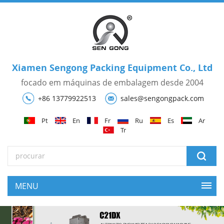
Xiamen Sengong Packing Equipment Co., Ltd
focado em máquinas de embalagem desde 2004
+86 13779922513
sales@sengongpack.com
Pt
En
Fr
Ru
Es
Ar
Tr