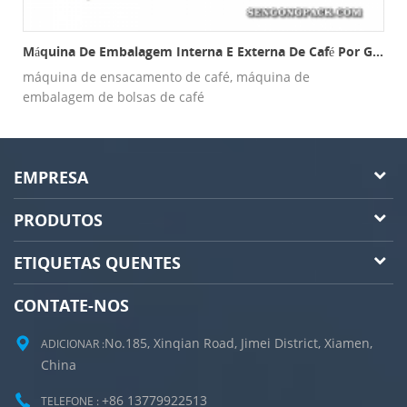
otejamento C19K Com Envelope Externo
Máquina De Embalagem Interna E Externa De Café Por Gotejamento Ultrassônico C19K
máquina de ensacamento de café, máquina de
embalagem de bolsas de café
EMPRESA
PRODUTOS
ETIQUETAS QUENTES
CONTATE-NOS
No.185, Xinqian Road, Jimei District, Xiamen,
ADICIONAR :
China
+86 13779922513
TELEFONE :